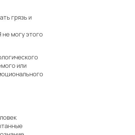
ать грязь и
 не могу этого
ологического
емого или
эмоционального
еловек
пытанные
сознание