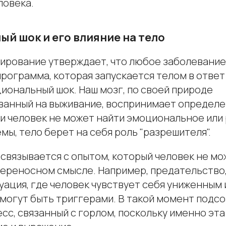
ловека.
й шок и его влияние на тело
рование утверждает, что любое заболевание
рограмма, которая запускается телом в ответ
иональный шок. Наш мозг, по своей природе
анный на выживание, воспринимает определ
сли человек не может найти эмоциональное ил
ы, тело берет на себя роль "разрешителя".
 связывается с опытом, который человек не м
 переносном смысле. Например, предательств
уация, где человек чувствует себя униженным 
могут быть триггерами. В такой момент подс
сс, связанный с горлом, поскольку именно эта