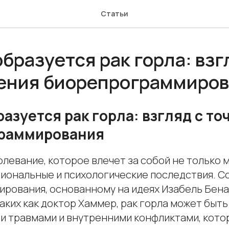
Статьи
бразуется рак горла: взг
рения биорепрограммиро
азуется рак горла: взгляд с то
раммирования
олевание, которое влечет за собой не только 
циональные и психологические последствия. С
рования, основанному на идеях Изабель Бена
аких как доктор Хаммер, рак горла может быть
 травмами и внутренними конфликтами, котор