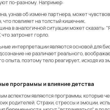
уют по-разному. Например:
а, узнав об измене партнера, может чувствов
 что повлияет на толстый кишечник.
ина в аналогичной ситуации может сказать: "Я
, что затронет горло.
ьные интерпретации являются основой для би
одсознание не различает реального, вообража
о опыта, поэтому тело реагирует, исходя из 
ые программы и влияние детства
ым аспектом являются программы, которые ч
оих родителей. Страхи, стрессы и эмоции, ис
мя беременности, могут "встраиваться" в под