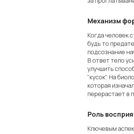
за проглатыван
Механизм фо
Когда человек с
будь то предате
подсознание на
В ответ тело ус
улучшить способ
"кусок". На био
которая изнача
перерастает в 
Роль восприя
Ключевым аспек