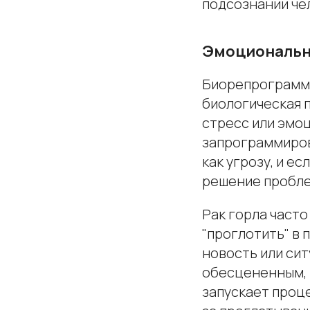
подсознании че
Эмоциональны
Биорепрограмми
биологическая п
стресс или эмоц
запрограммиров
как угрозу, и е
решение проблем
Рак горла часто
"проглотить" в
новость или сит
обесцененным, 
запускает проце