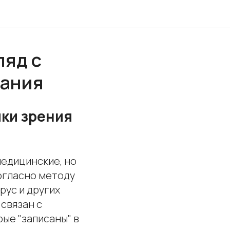
ляд с
вания
чки зрения
медицинские, но
огласно методу
рус и других
 связан с
ые "записаны" в