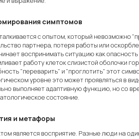
ие и выражение.
рмирования симптомов
талкивается с опытом, который невозможно "п
льство партнера, потеря работы или оскорбле
чинает воспринимать ситуацию как опасность 
иливает работу клеток слизистой оболочки гор
ность "переварить" и "проглотить" этот симв
логическом уровне это может проявляться в вид
льно выполняет адаптивную функцию, но со в
патологическое состояние.
тия и метафоры
том является восприятие. Разные люди на од