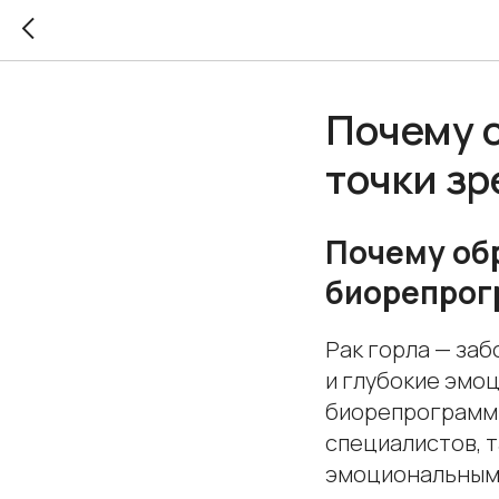
Почему о
точки з
Почему обр
биорепрог
Рак горла — заб
и глубокие эмо
биорепрограмми
специалистов, т
эмоциональными