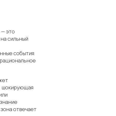
 — это
 на сильный
енные события
и рациональное
ожет
о, шокирующая
или
ознание
 зона отвечает