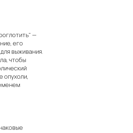
роглотить" —
ние, его
для выживания.
ла, чтобы
олический
е опухоли,
ременем
инаковые