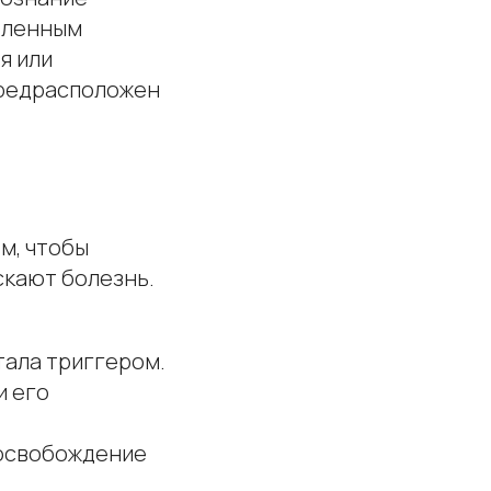
деленным
я или
предрасположен
м, чтобы
скают болезнь.
тала триггером.
и его
 освобождение