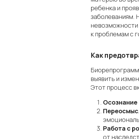
ребенка и прояв
заболеваниям. Н
невозможности 
к проблемам с г
Как предотвр
Биорепрограмми
выявить и изме
Этот процесс в
Осознание
Переосмыс
эмоциональ
Работа с р
от наследс