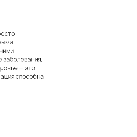
росто
ными
нними
е заболевания,
оровье — это
зация способна