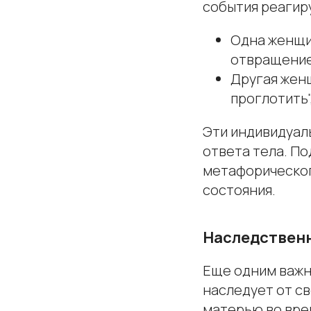
события реагир
Одна женщин
отвращение,
Другая женщ
проглотить"
Эти индивидуал
ответа тела. П
метафорическог
состояния.
Наследственн
Еще одним важн
наследует от св
матерью во вре