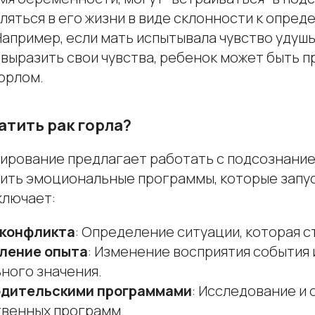
ляться в его жизни в виде склонности к опре
апример, если мать испытывала чувство удушь
выразить свои чувства, ребенок может быть 
орлом.
атить рак горла?
рование предлагает работать с подсознание
нить эмоциональные программы, которые запу
ключает:
 конфликта
: Определение ситуации, которая с
ление опыта
: Изменение восприятия события 
ного значения.
одительскими программами
: Исследование и
твенных программ.