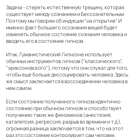
Задача - стереть естественную трещину, которая
существует между сознанием и Бессознательным.
Поэтому мы говорим об индукции "на открытие". И
именно факт большего осознания вещей будет
изменять обычное состояние сознания человека и
вводить его в состояние
гипноз
а.
Итак, Гуманистический
Гипноз
не использует
обычных инструментов
гипноз
а ("классического",
"эриксоновского"), потому что они служат для того,
чтобы ещё больше диссоциировать человека. Здесь
же смысл заключается в воссоединении человека в
нем самом.
Если состояние полученного
гипноз
а идентично
состоянию при обычном
гипноз
е и способствует
получению таких же феноменов (анестезия,
каталепсия, регрессия, разрыв во времени и т.д.),
огромная разница заключается в том, что на этот
раз это состояние контролирует сам человек.