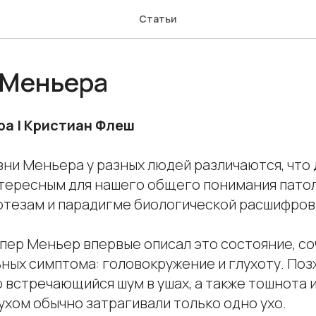
Статьи
 Меньера
ра | Кристиан Флеш
ни Меньера у разных людей различаются, что 
тересным для нашего общего понимания пато
отезам и парадигме биологической расшифров
спер Меньер впервые описал это состояние, с
ных симптома: головокружение и глухоту. Поз
 встречающийся шум в ушах, а также тошнота и
ухом обычно затрагивали только одно ухо.