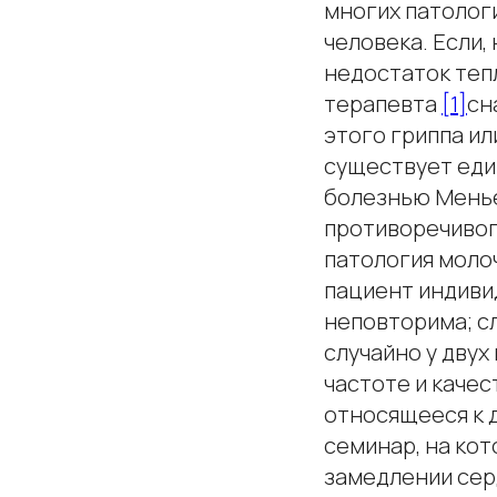
многих патологи
человека. Если,
недостаток теп
терапевта
[1]
сн
этого гриппа ил
существует еди
болезнью Менье
противоречивог
патология молоч
пациент индивид
неповторима; с
случайно у дву
частоте и качес
относящееся к д
семинар, на кот
замедлении сер