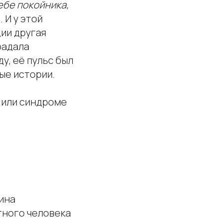
ебе покойника,
 И у этой
ии другая
радала
у, её пульс был
ные истории.
 или синдроме
шина
тного человека