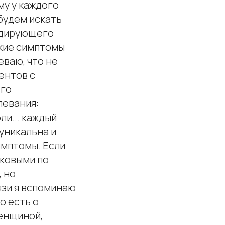
му у каждого
 будем искать
кодирующего
ские симптомы
еваю, что не
ентов с
ого
левания:
ли... каждый
уникальна и
имптомы. Если
аковыми по
, но
язи я вспоминаю
о есть о
енщиной,