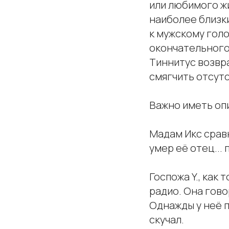
или любимого жи
наиболее близки
к мужскому голо
окончательного
Тиннитус возвра
смягчить отсутс
Важно иметь опи
Мадам Икс сравн
умер её отец...
Госпожа Y., как
радио. Она гово
Однажды у неё п
скучал.