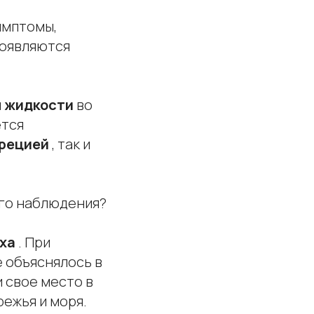
имптомы,
роявляются
я жидкости
во
ется
крецией
, так и
ого наблюдения?
уха
. При
е объяснялось в
 свое место в
режья и моря.