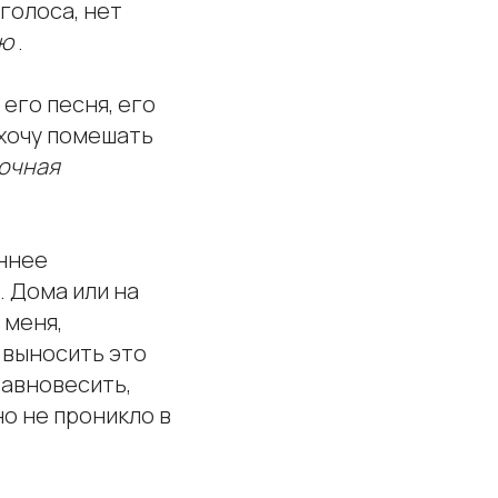
 голоса, нет
ию
.
 его песня, его
 хочу помешать
очная
еннее
. Дома или на
 меня,
у выносить это
равновесить,
но не проникло в