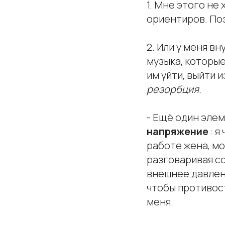
1. Мне этого не 
ориентиров. Поэ
2.
Или у меня вн
музыка, которые
им уйти, выйти 
резорбция.
- Ещё один элем
напряжение
: 
работе жена, мо
разговаривая со
внешнее давлени
чтобы противост
меня.