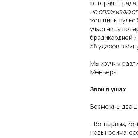
которая страда
не оплакиваю е
женщины пульс 
участница потер
брадикардией и 
58 ударов в мин
Мы изучим разл
Меньера.
Звон в ушах
Возможны два ц
- Во-первых, ко
невыносима, осо