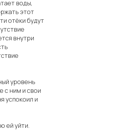
атает воды,
ержать этот
ти отёки будут
сутствие
ется внутри
сть
тствие
ный уровень
е с ним и свои
ня успокоил и
ю ей уйти.