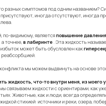
го разных симптомов под одним названием? С
 присутствуют, иногда отсутствуют, иногда п
слева.
, по-видимому, является
повышение давлени
 а точнее,
в лабиринте
. Эта жидкость называ
 избыток может быть обусловлен как
гиперсе
й
реабсорбцией.
 конфликта мы можем выдвинуть на основе эт
ить жидкость, что-то внутри меня, из моего 
мы связываем жидкости с ориентирами, как уж
ьях. Животные, как и люди, всегда определяли
жидкой стихией: источники и реки, озера, побе