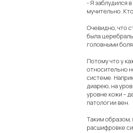
- Я заблудился 
мучительно. Кто
Очевидно, что с
была церебраль
головными боля
Потому что у ка
относительно не
системе. Напри
диарею, на уров
уровне кожи – д
патологии вен.
Таким образом,
расшифровке си