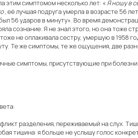
ла этим симптомом несколько лет: «
Я ношу в с
го
, её лучшая подруга умерла в возрасте 56 лет.
был 56 ударов в минуту». Во время демонстрац
яла сознание. Я не знал этого, но она тоже ст
тоже не оплакивала сестру, умершую в 1958 год
уту. Те же симптомы, те же ощущения, две раз
ичные симптомы, присутствующие при болезни
вета:
нфликт разделения, переживаемый на слух. Ти
бая тишина: я больше не услышу голос конкре