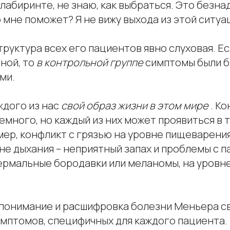
в лабиринте, не знаю, как выбраться. Это безна
 мне поможет? Я не вижу выхода из этой ситуа
труктура всех его пациентов явно слуховая. Е
ной, то
в контрольной группе
симптомы были б
ми.
ждого из нас
свой образ жизни в этом мире
. К
много, но каждый из них может проявиться в т
мер, конфликт с грязью на уровне пищеварени
не дыхания – неприятный запах и проблемы с п
ермальные бородавки или меланомы, на уровне
 понимание и расшифровка болезни Меньера с
мптомов, специфичных для каждого пациента. 