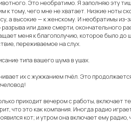
вотного. Это необратимо. Я заполняю эту тиш
м к тому, чего мне не хватает. Низкие ноты с
су, а высокие — к женскому. И необратимы из-з
 разрыва или даже смерти, окончательного ра
щает меня к благополучию, которое было до ш
твие, переживаемое на слух.
сание типа вашего шума в ушах.
ивает их с жужжанием пчёл. Это продолжается 
 пчеловод!
 только приходит вечером с работы, включает т
рит, что это как компания. Иногда радио играет
оявился кот; и утром она включает ему радио, 