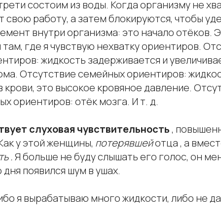
трети состоим из воды. Когда организму не хв
 свою работу, а затем блокируются, чтобы уд
мент внутри организма: это начало отёков. Э
там, где я чувствую нехватку ориентиров. От
ентиров: жидкость задерживается и увеличива
кома. Отсутствие семейных ориентиров: жидко
 крови, это высокое кровяное давление. Отсу
х ориентиров: отёк мозга. И т. д.
ствует слуховая чувствительность
, повышен
 Как у этой женщины,
потерявшей
отца , а вмест
ь .
Я больше не буду слышать его голос, он ме
о дня появился шум в ушах.
ибо я вырабатываю много жидкости, либо не да