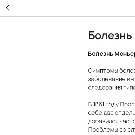
Болезнь
Болезнь Менье
Симптомы болез
заболевание ин
следования гип
В 1861 году Про
себе два отдель
добавился часто
Проблемы со сл