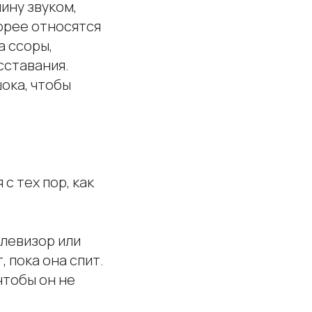
ину звуком,
корее относятся
а ссоры,
сставания.
ока, чтобы
с тех пор, как
елевизор или
, пока она спит.
чтобы он не