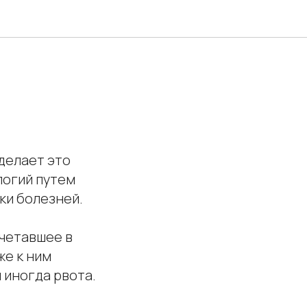
делает это
логий путем
ки болезней.
очетавшее в
же к ним
 иногда рвота.