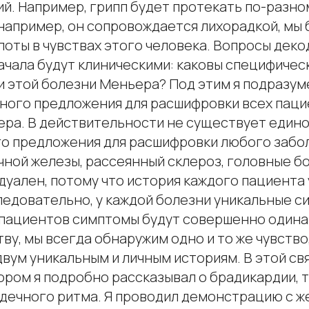
й. Например, грипп будет протекать по-разно
 например, он сопровождается лихорадкой, мы
лоты в чувствах этого человека. Вопросы де
ачала будут клиническими: каковы специфиче
и этой болезни Меньера? Под этим я подразум
ного предложения для расшифровки всех паци
ра. В действительности не существует един
о предложения для расшифровки любого забо
ной железы, рассеянный склероз, головные бо
уален, потому что история каждого пациента 
ледовательно, у каждой болезни уникальные с
х пациентов симптомы будут совершенно один
тву, мы всегда обнаружим одно и то же чувство
вум уникальным и личным историям. В этой св
ором я подробно рассказывал о брадикардии, т
дечного ритма. Я проводил демонстрацию с ж