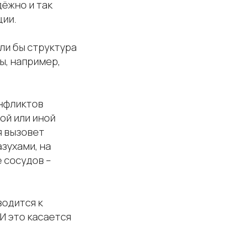
дёжно и так
ции.
сли бы структура
ы, например,
онфликтов
ой или иной
я вызовет
азухами, на
 сосудов –
водится к
И это касается