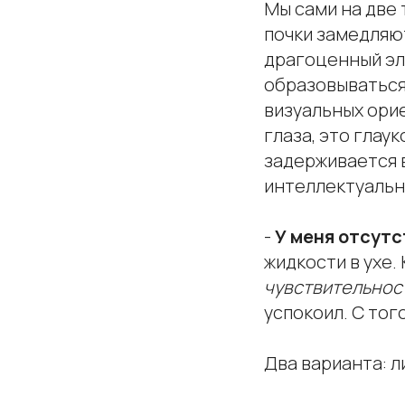
Мы сами на две 
почки замедляют
драгоценный эле
образовываться 
визуальных ори
глаза, это глау
задерживается в
интеллектуальны
-
У меня отсут
жидкости в ухе.
чувствительност
успокоил. С тог
Два варианта: л