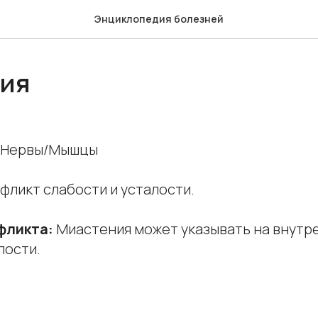
Энциклопедия болезней
ия
Нервы/Мышцы
фликт слабости и усталости.
фликта:
Миастения может указывать на внутр
лости.