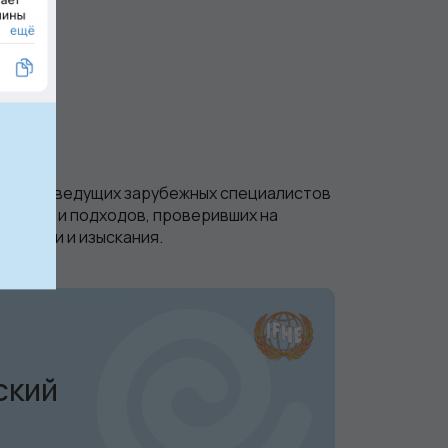
ние от ведущих зарубежных специалистов
цепций и подходов, проверивших на
 теории и изыскания.
ский