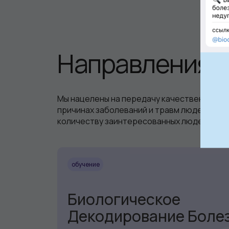
Направления
Мы нацелены на передачу качественных зн
причинах заболеваний и травм людей как 
количеству заинтересованных людей.
обучение
Биологическое
Декодирование Боле