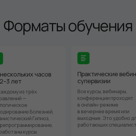
Форматы обучения
Практические вебин
 нескольких часов
супервизии
 2–3 лет
Все курсы, вебинары,
каждому из трёх
конференции проходят
равлений —
в онлайн-режиме
логическое
в вечернее время или
одирование Болезней,
выходные. Это удобно д
анистический Гипноз,
работающих специалист
репрограммирование,
работаны курсы