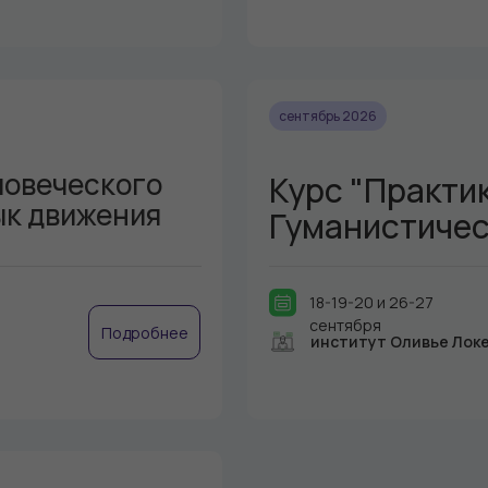
сентябрь 2026
ловеческого
Курс "Практи
зык движения
Гуманистичес
18-19-20 и 26-27
сентября
Подробнее
институт Оливье Лок